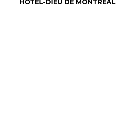
HÔTEL-DIEU DE MONTRÉAL
Dieu
de
Montréal
Hôtel
Hilton
de
Québec