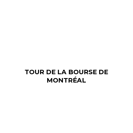
Tour
TOUR DE LA BOURSE DE
de
MONTRÉAL
la
bourse
de
Hôtel-
Montréal
Dieu
de
Montréal